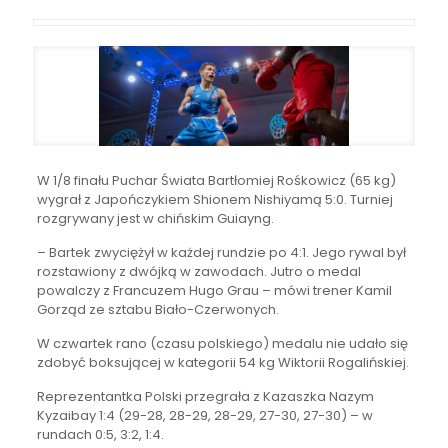
W 1/8 finału Puchar Świata Bartłomiej Rośkowicz (65 kg)
wygrał z Japończykiem Shionem Nishiyamą 5:0. Turniej
rozgrywany jest w chińskim Guiayng.
– Bartek zwyciężył w każdej rundzie po 4:1. Jego rywal był
rozstawiony z dwójką w zawodach. Jutro o medal
powalczy z Francuzem Hugo Grau – mówi trener Kamil
Gorząd ze sztabu Biało-Czerwonych.
W czwartek rano (czasu polskiego) medalu nie udało się
zdobyć boksującej w kategorii 54 kg Wiktorii Rogalińskiej.
Reprezentantka Polski przegrała z Kazaszka Nazym
Kyzaibay 1:4 (29-28, 28-29, 28-29, 27-30, 27-30) – w
rundach 0:5, 3:2, 1:4.