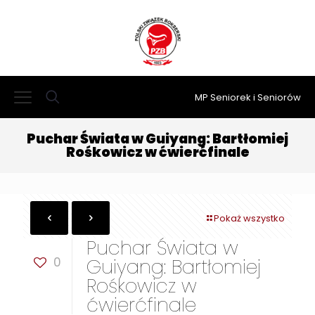
MP Seniorek i Seniorów
Puchar Świata w Guiyang: Bartłomiej
Rośkowicz w ćwierćfinale
Pokaż wszystko
Puchar Świata w
0
Guiyang: Bartłomiej
Rośkowicz w
ćwierćfinale