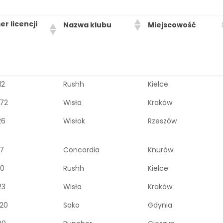
r licencji
Nazwa klubu
Miejscowość
12
Rushh
Kielce
72
Wisła
Kraków
26
Wisłok
Rzeszów
17
Concordia
Knurów
40
Rushh
Kielce
23
Wisła
Kraków
20
Sako
Gdynia