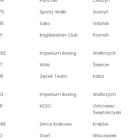
09
Puncher
Cieszyn
70
Sporty Walki
Gostyń
85
Sako
Gdańsk
1
Bagdasarian Club
Poznań
492
Imperium Boxing
Wałbrzych
7
Wda
Świecie
95
Ziętek Team
Kalisz
63
Imperium Boxing
Wałbrzych
9
KSZO
Ostrowiec
Świętokrzyski
886
Serca Krakowa
Kraków
0
Start
Włocławek