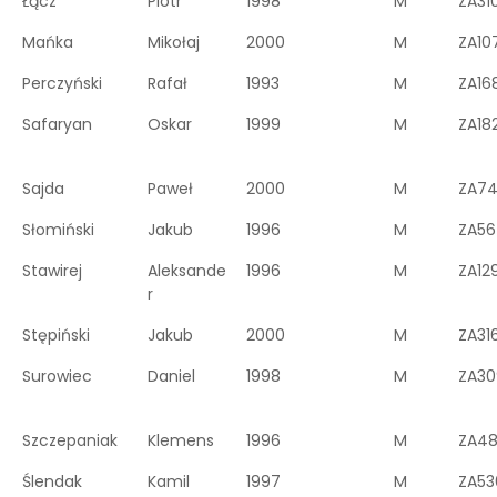
Łącz
Piotr
1998
M
ZA31
Mańka
Mikołaj
2000
M
ZA10
Perczyński
Rafał
1993
M
ZA16
Safaryan
Oskar
1999
M
ZA182
Sajda
Paweł
2000
M
ZA7
Słomiński
Jakub
1996
M
ZA56
Stawirej
Aleksande
1996
M
ZA12
r
Stępiński
Jakub
2000
M
ZA31
Surowiec
Daniel
1998
M
ZA30
Szczepaniak
Klemens
1996
M
ZA4
Ślendak
Kamil
1997
M
ZA53