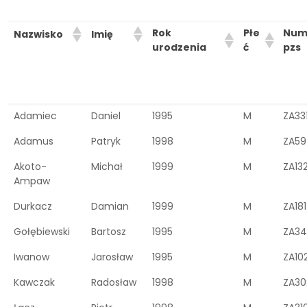
Rok
Płe
Nume
Nazwisko
Imię
urodzenia
ć
pzs
Adamiec
Daniel
1995
M
ZA33
Adamus
Patryk
1998
M
ZA59
Akoto-
Michał
1999
M
ZA13
Ampaw
Durkacz
Damian
1999
M
ZA18
Gołębiewski
Bartosz
1995
M
ZA3
Iwanow
Jarosław
1995
M
ZA10
Kawczak
Radosław
1998
M
ZA30