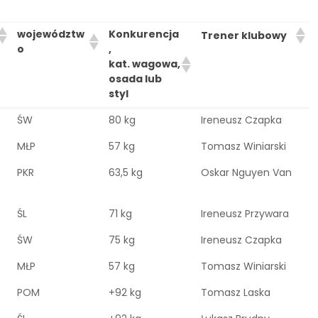
województw
Konkurencja
Trener klubowy
o
,
kat. wagowa,
osada lub
styl
ŚW
80 kg
Ireneusz Czapka
MŁP
57 kg
Tomasz Winiarski
PKR
63,5 kg
Oskar Nguyen Van
ŚL
71 kg
Ireneusz Przywara
ŚW
75 kg
Ireneusz Czapka
MŁP
57 kg
Tomasz Winiarski
POM
+92 kg
Tomasz Laska