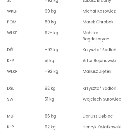
ŚL
+92 kg
Łukasz Brudny
WKLP
60 kg
Michał Kosowicz
POM
80 kg
Marek Chrobak
WLKP
92+ kg
Mchitar
Bagdasaryan
DŚL
+92 kg
Krzysztof Sadłoń
K-P
51 kg
Artur Bojanowski
WLKP
+92 kg
Mariusz Ziętek
DŚL
92 kg
Krzysztof Sadłoń
ŚW
51 kg
Wojciech Surowiec
MŁP
86 kg
Dariusz Dębiec
K-P
92 kg
Henryk Kwiatkowski