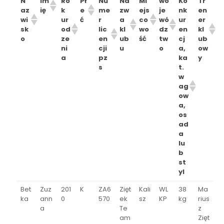
N
Im
Ro
Pł
Nu
Na
Mi
wo
Ko
Tr
az
ię
k
e
me
zw
ejs
je
nk
en
wi
ur
ć
r
a
co
wó
ur
er
sk
od
lic
kl
wo
dz
en
kl
o
ze
en
ub
ść
tw
cj
ub
ni
cji
u
o
a,
ow
a
pz
ka
y
s
t.
w
ag
ow
a,
os
ad
a
lu
b
st
yl
Bet
Zuz
201
K
ZA6
Zięt
Kali
WL
38
Ma
ka
ann
0
570
ek
sz
KP
kg
rius
a
Te
z
am
Zięt