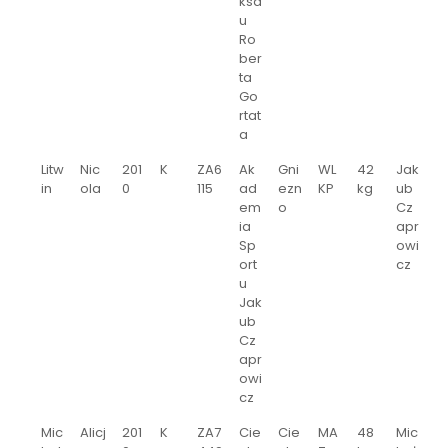
ksa
u
Ro
ber
ta
Go
rtat
a
Litw
Nic
201
K
ZA6
Ak
Gni
WL
42
Jak
in
ola
0
115
ad
ezn
KP
kg
ub
em
o
Cz
ia
apr
Sp
owi
ort
cz
u
Jak
ub
Cz
apr
owi
cz
Mic
Alicj
201
K
ZA7
Cie
Cie
MA
48
Mic