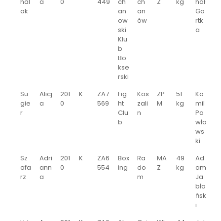
hal
a
0
449
ch
ch
Z
kg
hał
ak
an
an
Ga
ow
ów
rtk
ski
a
Klu
b
Bo
kse
rski
Su
Alicj
201
K
ZA7
Fig
Kos
ZP
51
Ka
gie
a
0
569
ht
zali
M
kg
mil
r
Clu
n
Pa
b
wło
ws
ki
Sz
Adri
201
K
ZA6
Box
Ra
MA
49
Ad
afa
ann
0
554
ing
do
Z
kg
am
rz
a
m
Ja
bło
ńsk
i