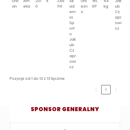
Urb
Am
201
K
ZA6
Ak
Gni
WL
44
Jak
an
elia
0
114
ad
ezn
KP
kg
ub
em
o
Cz
ia
apr
Sp
owi
ort
cz
u
Jak
ub
Cz
apr
owi
cz
Pozycje od 1 do 13 z 13 łącznie
❮
1
❯
SPONSOR GENERALNY