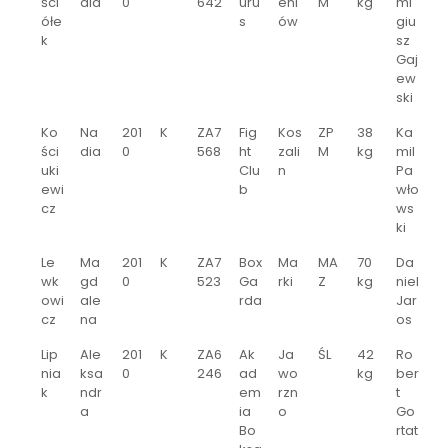
ści
dia
0
642
uru
eni
M
kg
mi
ółe
s
ów
giu
k
sz
Gaj
ew
ski
Ko
Na
201
K
ZA7
Fig
Kos
ZP
38
Ka
ści
dia
0
568
ht
zali
M
kg
mil
uki
Clu
n
Pa
ewi
b
wło
cz
ws
ki
Le
Ma
201
K
ZA7
Box
Ma
MA
70
Da
wk
gd
0
523
Ga
rki
Z
kg
niel
owi
ale
rda
Jar
cz
na
os
Lip
Ale
201
K
ZA6
Ak
Ja
ŚL
42
Ro
nia
ksa
0
246
ad
wo
kg
ber
k
ndr
em
rzn
t
a
ia
o
Go
Bo
rtat