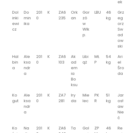
ek
Dol
Do
201
K
ZA6
Ork
Gor
LBU
46
Grz
inki
min
0
235
an
zó
kg
eg
ewi
ika
w
orz
cz
Wlk
Sw
p.
ad
ow
ski
Hal
Ale
201
K
ZA6
Ak
Libi
MŁ
54
Ari
bin
ksa
0
103
ad
ąż
P
kg
el
a
ndr
em
Śro
a
ia
da
Bo
ksu
Ko
Ale
201
K
ZA7
Iry
Mie
PK
51
Jar
gut
ksa
0
281
da
lec
R
kg
osł
ndr
aw
a
Nie
ć
Ko
Na
201
K
ZA6
Ta
Gol
ZP
46
Re