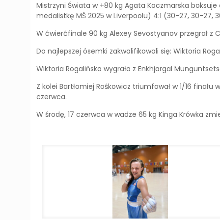
Mistrzyni Świata w +80 kg Agata Kaczmarska boksuje
medalistkę MŚ 2025 w Liverpoolu) 4:1 (30-27, 30-27, 3
W ćwierćfinale 90 kg Alexey Sevostyanov przegrał z 
Do najlepszej ósemki zakwalifikowali się: Wiktoria Rog
Wiktoria Rogalińska wygrała z Enkhjargal Munguntsetse
Z kolei Bartłomiej Rośkowicz triumfował w 1/16 finału 
czerwca.
W środę, 17 czerwca w wadze 65 kg Kinga Krówka zmier