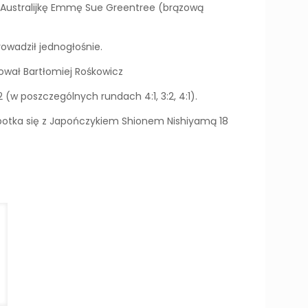
a Australijkę Emmę Sue Greentree (brązową
owadził jednogłośnie.
sował Bartłomiej Rośkowicz
 (w poszczególnych rundach 4:1, 3:2, 4:1).
łu spotka się z Japończykiem Shionem Nishiyamą 18