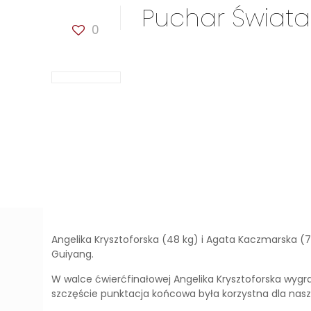
Puchar Świata
0
Angelika Krysztoforska (48 kg) i Agata Kaczmarska (
Guiyang.
W walce ćwierćfinałowej Angelika Krysztoforska wygrała
szczęście punktacja końcowa była korzystna dla nasze