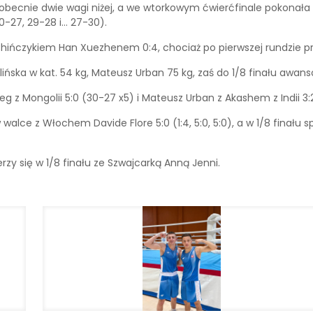
 obecnie dwie wagi niżej, a we wtorkowym ćwierćfinale pokonał
0-27, 29-28 i… 27-30).
Chińczykiem Han Xuezhenem 0:4, chociaż po pierwszej rundzie pr
alińska w kat. 54 kg, Mateusz Urban 75 kg, zaś do 1/8 finału awan
g z Mongolii 5:0 (30-27 x5) i Mateusz Urban z Akashem z Indii 3:2
w walce z Włochem Davide Flore 5:0 (1:4, 5:0, 5:0), a w 1/8 fina
zy się w 1/8 finału ze Szwajcarką Anną Jenni.