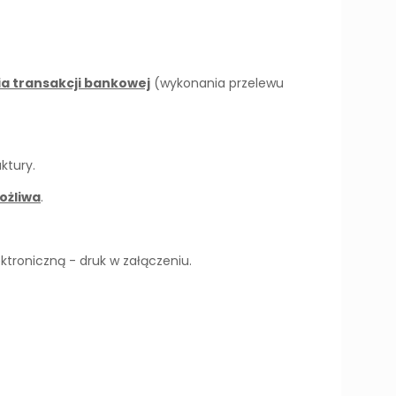
a transakcji bankowej
(wykonania przelewu
ktury.
ożliwa
.
troniczną - druk w załączeniu.