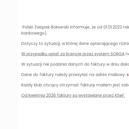
Polski Związek Bokserski informuje, że od 01.01.2022
bankowego).
Dotyczy to sytuacji, w której dane opłacającego różn
W przypadku opłat za licencje przez system SORGA
n
W sytuacji nie podania danych do faktury w dniu dok
Dane do faktury należy przesyłać na adres mailowy:
Każdy klub chcący otrzymać fakturę mailem jest zobo
Od kwietnia 2026 faktury są wystawiane przez KSeF.