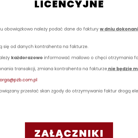
LICENCYJNE
 roku obowiązkowo należy podać dane do faktury
w dniu dokonani
ią się od danych kontrahenta na fakturze.
ależy
każdorazowo
informować mailowo o chęci otrzymania fa
onania transakcji, zmiana kontrahenta na fakturze
nie będzie m
sorga@pzb.com.pl
wiązany przesłać skan zgody do otrzymywania faktur drogą elek
ZAŁĄCZNIKI