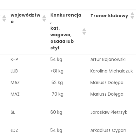
ś
województw
Konkurencja
Trener klubowy
o
,
kat.
wagowa,
osada lub
styl
K-P
54 kg
Artur Bojanowski
LUB
+81 kg
Karolina Michalczuk
MAZ
52 kg
Mariusz Dołęga
MAZ
70 kg
Mariusz Dołęga
ŚL
60 kg
Jarosław Pietrzyk
ŁDZ
54 kg
Arkadiusz Cygan