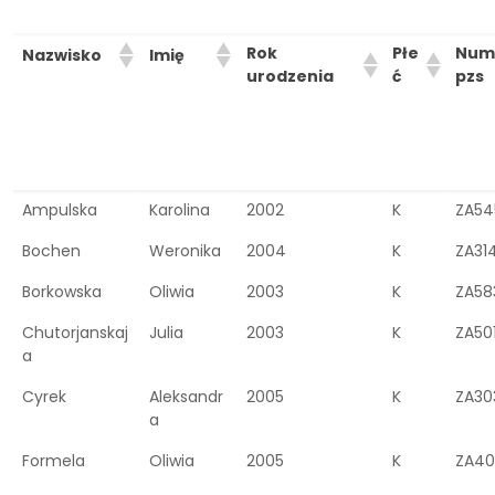
Rok
Płe
Nume
Nazwisko
Imię
urodzenia
ć
pzs
Ampulska
Karolina
2002
K
ZA54
Bochen
Weronika
2004
K
ZA31
Borkowska
Oliwia
2003
K
ZA58
Chutorjanskaj
Julia
2003
K
ZA50
a
Cyrek
Aleksandr
2005
K
ZA30
a
Formela
Oliwia
2005
K
ZA40