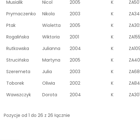
Musialik
Nicol
2005
K
ZA50
Prymaczenko
Nikola
2003
K
ZA34
Ptak
Wioletta
2005
K
ZA30
Rogalińska
Wiktoria
2001
K
ZA15
Rutkowska
Julianna
2004
K
ZA10
Strucińska
Martyna
2005
K
ZA40
Szeremeta
Julia
2003
K
ZA68
Toborek
Oliwia
2002
K
ZA84
Wawszczyk
Dorota
2004
K
ZA301
Pozycje od 1 do 26 z 26 łącznie