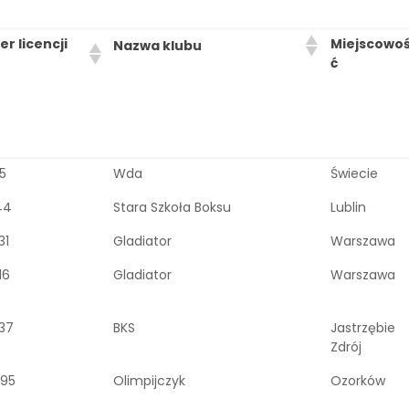
r licencji
Miejscowo
Nazwa klubu
ć
5
Wda
Świecie
44
Stara Szkoła Boksu
Lublin
31
Gladiator
Warszawa
16
Gladiator
Warszawa
37
BKS
Jastrzębie
Zdrój
95
Olimpijczyk
Ozorków