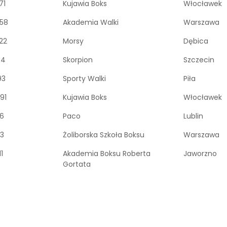
71
Kujawia Boks
Włocławek
58
Akademia Walki
Warszawa
22
Morsy
Dębica
54
Skorpion
Szczecin
93
Sporty Walki
Piła
91
Kujawia Boks
Włocławek
6
Paco
Lublin
3
Żoliborska Szkoła Boksu
Warszawa
1
Akademia Boksu Roberta
Jaworzno
Gortata