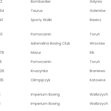
52
Bombardier
Gdynia
94
Taurus
Goleniów
41
Sporty Walki
Rawicz
30
Pomorzanin
Toruń
Adrenalina Boxing Club
Wrocław
78
Mazur
Ełk
5
Pomorzanin
Toruń
26
Kruszynka
Braniewo
35
Olimpijczyk
Katowice
2
Imperium Boxing
Wałbrzych
3
Imperium Boxing
Wałbrzych