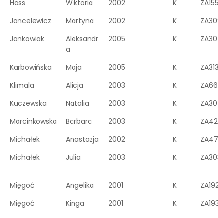
Hass
Wiktoria
2002
K
ZA15
Jancelewicz
Martyna
2002
K
ZA30
Jankowiak
Aleksandr
2005
K
ZA30
a
Karbowińska
Maja
2005
K
ZA31
Klimala
Alicja
2003
K
ZA66
Kuczewska
Natalia
2003
K
ZA30
Marcinkowska
Barbara
2003
K
ZA42
Michałek
Anastazja
2002
K
ZA47
Michałek
Julia
2003
K
ZA30
Mięgoć
Angelika
2001
K
ZA19
Mięgoć
Kinga
2001
K
ZA19