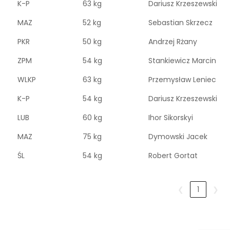
K-P
63 kg
Dariusz Krzeszewski
MAZ
52 kg
Sebastian Skrzecz
PKR
50 kg
Andrzej Rżany
ZPM
54 kg
Stankiewicz Marcin
WLKP
63 kg
Przemysław Leniec
K-P
54 kg
Dariusz Krzeszewski
LUB
60 kg
Ihor Sikorskyi
MAZ
75 kg
Dymowski Jacek
ŚL
54 kg
Robert Gortat
❮
1
❯