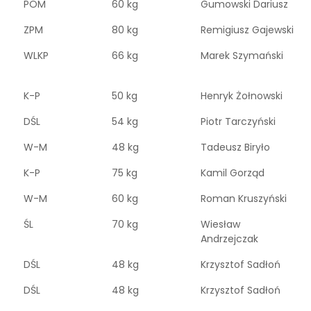
POM
60 kg
Gumowski Dariusz
ZPM
80 kg
Remigiusz Gajewski
WLKP
66 kg
Marek Szymański
K-P
50 kg
Henryk Żołnowski
DŚL
54 kg
Piotr Tarczyński
W-M
48 kg
Tadeusz Biryło
K-P
75 kg
Kamil Gorząd
W-M
60 kg
Roman Kruszyński
ŚL
70 kg
Wiesław
Andrzejczak
DŚL
48 kg
Krzysztof Sadłoń
DŚL
48 kg
Krzysztof Sadłoń