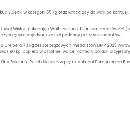
ub Sulęcki w kategorii 65 kg oraz wracający do walk po kontuzj
otował Wisłok, pokonując Wałbrzyszan z bilansem meczów 3-1 (te
poczynającym pojedynek został poddany przez sekundantów.
za Grejbera 70 kg zespół brązowych medalistów DMP 2025 wyrówn
wicz 90 kg. Dopiero w ostatniej walce rozmiary porażki przyjezd
Klub Bokserski Rushh Kielce – w piątek pokonał Pomorzanina Bo