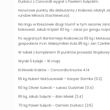
Durkacz z Concordii wygrał z Pawłem Sulęckim.
Honorowe punkty dla debiutanta z Krakowa zdobyli Jak
rundzie Miłosza Stachiewicza).
Na ringu w Rzeszowie drugi triumf w tym sezonie zan
boksować Jakub Krzpiet 60 kg – zaraz po gongu roz
Po wygranych Bartłomieja Rośkowicza 65 kg i Mateus
gospodarze m.in. Maksymilian Kula 85 kg i Jan Czerkle
W tabeli z kompletem 10 punktów prowadzi Wojskowy 
Wyniki 5 kolejki – 16 maja
Królewski Kraków – Concordia Knurów 4:14
55 kg Hubert Martuszewski – Kacper Słomka (0:2)
60 kg Olivier Sułecki – Łukasz Dudziński (0:4)
65 kg Jakub Sulęcki – Alan Misiek (2:4)
70 kg Paweł Sulęcki – Damian Durkacz (2:6)