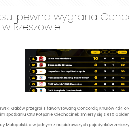
oksu: pewna wygrana Conco
 w Rzeszowie
rólewski Kraków przegrał z faworyzowaną Concordią Knurów 4:14 o
nim spotkaniu CKB Potężnie Ciechocinek zmierzy się z RTX Gold
licy Małopolski, a w jednym z najciekawszych pojedynków zmier