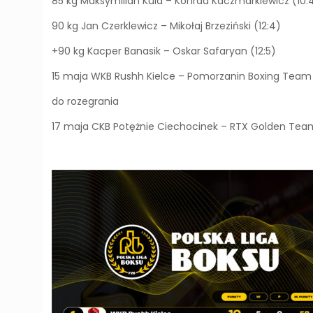
85 kg Maksymilian Kula – Konrad Kaczmarkiewicz (10:
90 kg Jan Czerklewicz – Mikołaj Brzeziński (12:4)
+90 kg Kacper Banasik – Oskar Safaryan (12:5)
15 maja WKB Rushh Kielce – Pomorzanin Boxing Team 
do rozegrania
17 maja CKB Potężnie Ciechocinek – RTX Golden Tea