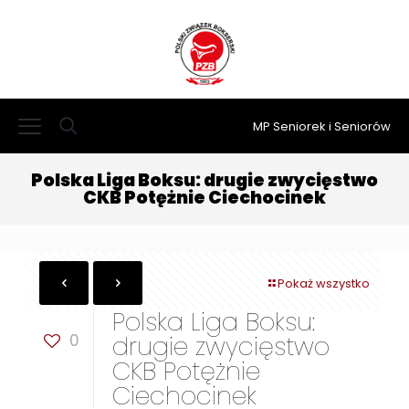
MP Seniorek i Seniorów
Polska Liga Boksu: drugie zwycięstwo
CKB Potężnie Ciechocinek
Pokaż wszystko
Polska Liga Boksu:
0
drugie zwycięstwo
CKB Potężnie
Ciechocinek