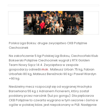
Polska Liga Boksu: drugie zwycięstwo CKB Potężnie
Ciechocinek
Na zakończenie 5 ligi Polskiej Ligi Boksu, Ciechociński Klub
Bokserski Potężnie Ciechocinek wygrał z RTX Golden
Team Nowy Sącz 14:4. Zwycięstwa w zespole
gospodarzy odnieśli
m.in
.: Mateusz Urban 75 kg, Fabian
Urbański 80 kg, Mateusz Bereźnicki 90 kg i Paweł Wardyn
+90 kg.
Niedzielny mecz rozpoczął się od wygranej Hrachyka
Barsehiana 55 kg z Adrianem Ficnerem, który został
poddany przez narożnik (tuż po gongu). Dla pięściarza
CKB Potężnie to czwarta wygrana w tym sezonie i ósma w
ogóle w polskiej lidze; jest niepokonany w PLB. Następnie