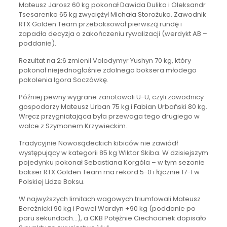
Mateusz Jarosz 60 kg pokonał Dawida Dulika i Oleksandr
Tsesarenko 65 kg zwyciężył Michała Storożuka. Zawodnik
RTX Golden Team przeboksował pierwszą rundę i
zapadła decyzja o zakończeniu rywalizacji (werdykt AB –
poddanie).
Rezultat na 2:6 zmienił Volodymyr Yushyn 70 kg, który
pokonał niejednogłośnie zdolnego boksera młodego
pokolenia Igora Soczówkę.
Później pewny wygrane zanotowali U-U, czyli zawodnicy
gospodarzy Mateusz Urban 75 kg i Fabian Urbański 80 kg.
Wręcz przygniatająca była przewaga tego drugiego w
walce z Szymonem Krzywieckim.
Tradycyjnie Nowosądeckich kibiców nie zawiódł
występujący w kategorii 85 kg Wiktor Skiba. W dzisiejszym
pojedynku pokonał Sebastiana Korgóla – w tym sezonie
bokser RTX Golden Team ma rekord 5-0 i łącznie 17-1 w
Polskiej Lidze Boksu.
W najwyższych limitach wagowych triumfowali Mateusz
Bereźnicki 90 kg i Paweł Wardyn +90 kg (poddanie po
paru sekundach…), a CKB Potężnie Ciechocinek dopisało