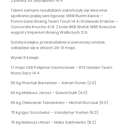
2 punkty za zwycięstwo 14:4.
Takimi samymi rezultatami zakończyły się dwa inne
spotkania piątej serii ligowej: WKB Rushh Kielce –
Pomorzanin Boxing Team Toruń 14:4 i Królewski Kraków –
Concordia Knurów 4:14. Z kolei RKB Wisłok 1995 Rzeszów
wygrał z Imperium Boxing Wałbrzych 12:6.
Szósta kolejka, przedostatnia w pierwszej rundzie,
odbędzie się w dniach 29-31 maja.
Wyniki 5 kolejki:
17 maja CKB Potężnie Ciechocinek – RTX Golden Team
Nowy Sącz 14:4
55 kg Hrachyk Barsehian – Adrian Ficner (2:0)
60 kg Mateusz Jarosz – Dawid Dulik (4:0)
65 kg Oleksandr Tsesarenko – Michał Storożuk (6:0)
70 kg Igor Soczówka – Volodymyr Yushyn (6:2)
75 kg Mateusz Urban – Maks Sakhnenko (8:2)