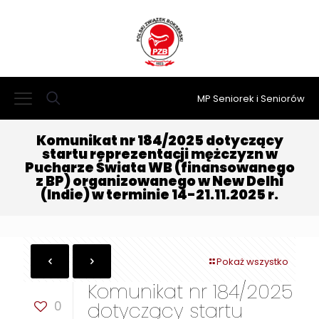
MP Seniorek i Seniorów
Komunikat nr 184/2025 dotyczący
startu reprezentacji mężczyzn w
Pucharze Świata WB (finansowanego
z BP) organizowanego w New Delhi
(Indie) w terminie 14-21.11.2025 r.
Pokaż wszystko
Komunikat nr 184/2025
0
dotyczący startu