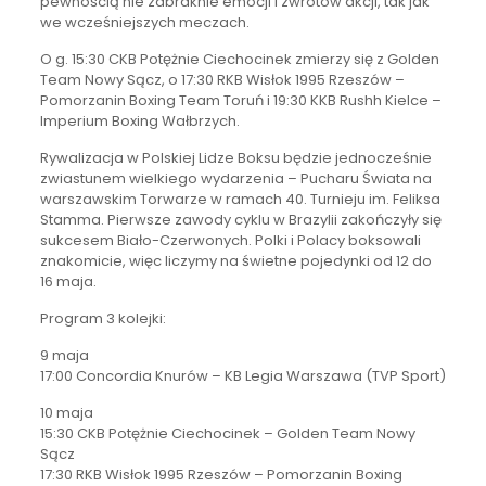
pewnością nie zabraknie emocji i zwrotów akcji, tak jak
we wcześniejszych meczach.
O g. 15:30 CKB Potężnie Ciechocinek zmierzy się z Golden
Team Nowy Sącz, o 17:30 RKB Wisłok 1995 Rzeszów –
Pomorzanin Boxing Team Toruń i 19:30 KKB Rushh Kielce –
Imperium Boxing Wałbrzych.
Rywalizacja w Polskiej Lidze Boksu będzie jednocześnie
zwiastunem wielkiego wydarzenia – Pucharu Świata na
warszawskim Torwarze w ramach 40. Turnieju im. Feliksa
Stamma. Pierwsze zawody cyklu w Brazylii zakończyły się
sukcesem Biało-Czerwonych. Polki i Polacy boksowali
znakomicie, więc liczymy na świetne pojedynki od 12 do
16 maja.
Program 3 kolejki:
9 maja
17:00 Concordia Knurów – KB Legia Warszawa (TVP Sport)
10 maja
15:30 CKB Potężnie Ciechocinek – Golden Team Nowy
Sącz
17:30 RKB Wisłok 1995 Rzeszów – Pomorzanin Boxing