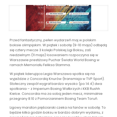
Przed fantastyczny, pełen wydarzeń maj w polskim
boksie olimpijskim. W piątek i sobotę (9-10 maja) odbędą
się cztery mecze 3 kolejki Polskiej Ligi Boksu, zaś
niedzielnym (11 maja) losowaniem rozpoczyna się w
Warszawie prestiżowy Puchar Świata World Boxing w
ramach Memoriału Feliksa Stamma.
W piątek liderująca Legia Warszawa spotka się na
wyjeździe z Concordią Knurów (transmisja w TVP Sport).
Stołeczny zespół wygrał bardzo wysoko (po 14:4) dwa
spotkania – z Imperium Boxing Wałbrzych i KKB Rushh
Kielce. Concordia ma za sobą jeden mecz, minimalnie
przegrany 8:10 z Pomorzaninem Boxing Team Toruń.
Ligowy maraton pięściarski czeka na fanów w sobotę. To
będzie kilka godzin boksu w bardzo dobrym wydaniu, z