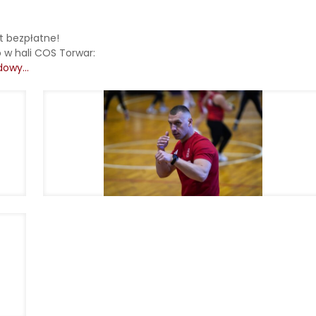
st bezpłatne!
 w hali COS Torwar:
odowy…