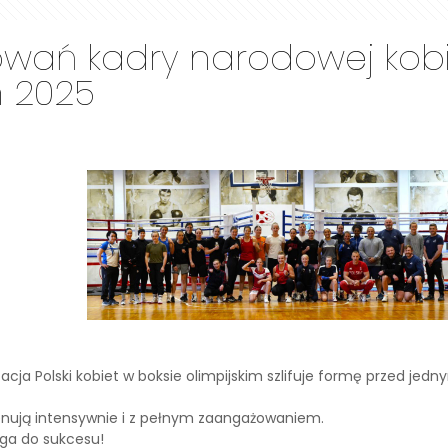
towań kadry narodowej ko
 2025
ja Polski kobiet w boksie olimpijskim szlifuje formę przed je
renują intensywnie i z pełnym zaangażowaniem.
roga do sukcesu!