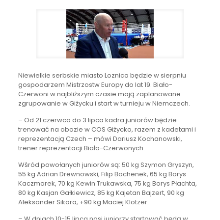
Niewielkie serbskie miasto Loznica będzie w sierpniu
gospodarzem Mistrzostw Europy do lat 19. Biało-
Czerwoni w najbliższym czasie mają zaplanowane
zgrupowanie w Giżycku i start w turnieju w Niemczech.
– Od 21 czerwca do 3 lipca kadra juniorów będzie
trenować na obozie w COS Giżycko, razem z kadetami i
reprezentacją Czech – mówi Dariusz Kochanowski,
trener reprezentacji Biało-Czerwonych.
Wśród powołanych juniorów są: 50 kg Szymon Gryszyn,
55 kg Adrian Drewnowski, Filip Bochenek, 65 kg Borys
Kaczmarek, 70 kg Kewin Trukawska, 75 kg Borys Płachta,
80 kg Kasjan Gałkiewicz, 85 kg Kajetan Bajzert, 90 kg
Aleksander Sikora, +90 kg Maciej Klotzer.
– W dniach 10-15 lipca nasi juniorzy startować będą w