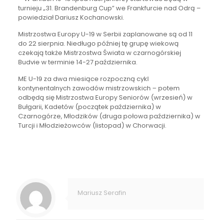
turnieju „31. Brandenburg Cup” we Frankfurcie nad Odrą –
powiedział Dariusz Kochanowski.
Mistrzostwa Europy U-19 w Serbii zaplanowane są od 11
do 22 sierpnia. Niedługo później tę grupę wiekową
czekają także Mistrzostwa Świata w czarnogórskiej
Budvie w terminie 14-27 października.
ME U-19 za dwa miesiące rozpoczną cykl
kontynentalnych zawodów mistrzowskich – potem
odbędą się Mistrzostwa Europy Seniorów (wrzesień) w
Bułgarii, Kadetów (początek października) w
Czarnogórze, Młodzików (druga połowa października) w
Turcji i Młodzieżowców (listopad) w Chorwacji.
Mariusz Serafin