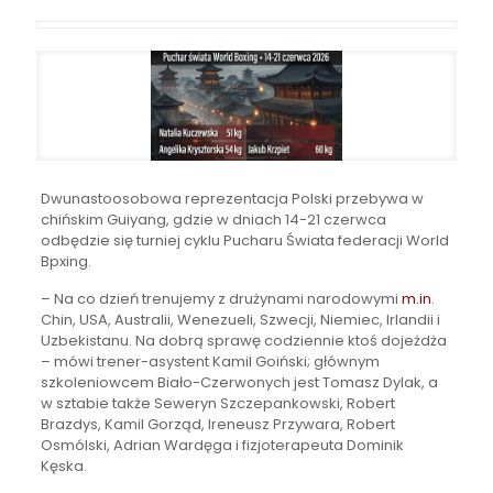
Dwunastoosobowa reprezentacja Polski przebywa w
chińskim Guiyang, gdzie w dniach 14-21 czerwca
odbędzie się turniej cyklu Pucharu Świata federacji World
Bpxing.
– Na co dzień trenujemy z drużynami narodowymi
m.in
.
Chin, USA, Australii, Wenezueli, Szwecji, Niemiec, Irlandii i
Uzbekistanu. Na dobrą sprawę codziennie ktoś dojeżdża
– mówi trener-asystent Kamil Goiński; głównym
szkoleniowcem Biało-Czerwonych jest Tomasz Dylak, a
w sztabie także Seweryn Szczepankowski, Robert
Brazdys, Kamil Gorząd, Ireneusz Przywara, Robert
Osmólski, Adrian Wardęga i fizjoterapeuta Dominik
Kęska.