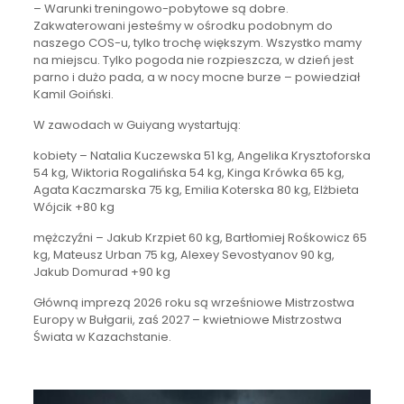
– Warunki treningowo-pobytowe są dobre.
Zakwaterowani jesteśmy w ośrodku podobnym do
naszego COS-u, tylko trochę większym. Wszystko mamy
na miejscu. Tylko pogoda nie rozpieszcza, w dzień jest
parno i dużo pada, a w nocy mocne burze – powiedział
Kamil Goiński.
W zawodach w Guiyang wystartują:
kobiety – Natalia Kuczewska 51 kg, Angelika Krysztoforska
54 kg, Wiktoria Rogalińska 54 kg, Kinga Krówka 65 kg,
Agata Kaczmarska 75 kg, Emilia Koterska 80 kg, Elżbieta
Wójcik +80 kg
mężczyźni – Jakub Krzpiet 60 kg, Bartłomiej Rośkowicz 65
kg, Mateusz Urban 75 kg, Alexey Sevostyanov 90 kg,
Jakub Domurad +90 kg
Główną imprezą 2026 roku są wrześniowe Mistrzostwa
Europy w Bułgarii, zaś 2027 – kwietniowe Mistrzostwa
Świata w Kazachstanie.