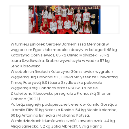
W turnieju juniorek Gergely Bornemissza Memorial w
węgierskim Eger złote medale zdobyły: w kategorii 48 kg
Katarzyna Górnisiewicz, 65 kg Oliwia Małyszek i 70 kg
Laura Szydłowska. Srebro wywalczyła w wadze 57 kg
Lena Kłosowska.
W sobotnich finałach Katarzyna Górnisiewicz wygrała z
Węgierką Lillą Dobondi 5:0, Oliwia Małyszek ze Słowaczką
Timeą Fabryovą 5:0 i Laura Szydłowska pokonała
Węgierkę Katę Gondocs przez RSC w 3 rundzie.
Z kolei Lena Kłosowska przegrała z Francuzką Shanon
Cabane (RSC 1).
Po brąz sięgnęły podopieczne trenerów Kamila Gorząda
i Kamila Elity: 51 kg Natasza Kosiec, 54 kg Nicole Kalemba,
60 kg Antonina Biniecka i Michalina Kotyza.
W młodziczkach triumfowało sześć zawodniczek: 44 kg
Alicja Łaniecka, 52 kg Zofia Albrecht, 57 kg Hanna