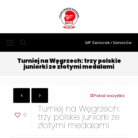
MP Seniorek i Seniorów
Turniej na Węgrzech: trzy polskie
juniorki ze złotymi medalami
Pokaż wszystko
Turniej na Węgrzech:
0
trzy polskie juniorki ze
złotymi medalami