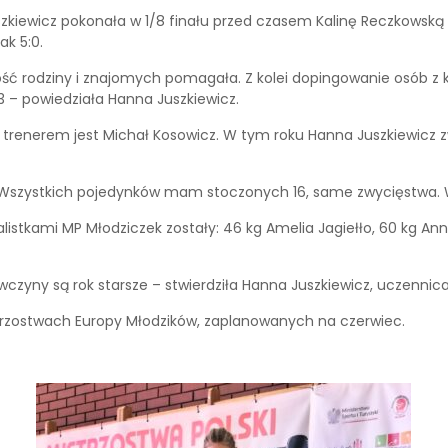
iewicz pokonała w 1/8 finału przed czasem Kalinę Reczkowską (R
ak 5:0.
 rodziny i znajomych pomagała. Z kolei dopingowanie osób z k
3 – powiedziała Hanna Juszkiewicz.
ej trenerem jest Michał Kosowicz. W tym roku Hanna Juszkiewicz 
 Wszystkich pojedynków mam stoczonych 16, same zwycięstwa. 
alistkami MP Młodziczek zostały: 46 kg Amelia Jagiełło, 60 kg An
yny są rok starsze – stwierdziła Hanna Juszkiewicz, uczennica 
trzostwach Europy Młodzików, zaplanowanych na czerwiec.