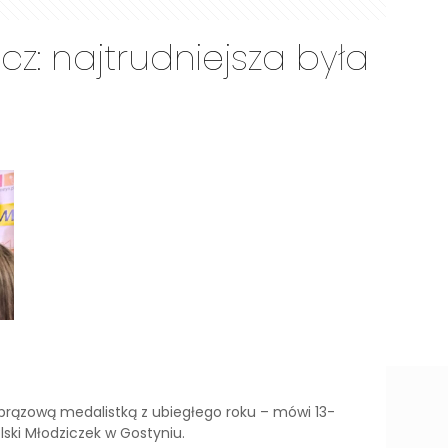
cz: najtrudniejsza była
z brązową medalistką z ubiegłego roku – mówi 13-
lski Młodziczek w Gostyniu.