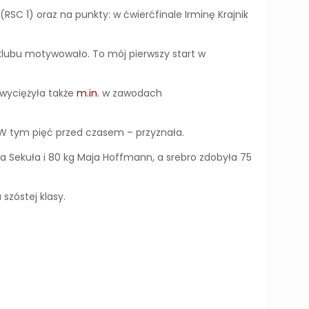
SC 1) oraz na punkty: w ćwierćfinale Irminę Krajnik
lubu motywowało. To mój pierwszy start w
zwyciężyła także
m.in
. w zawodach
W tym pięć przed czasem – przyznała.
na Sekuła i 80 kg Maja Hoffmann, a srebro zdobyła 75
szóstej klasy.