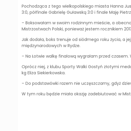
Pochodząca z tego wielkopolskiego miasta Hanna Juszk
3:0, półfinale Gabrielę Guławską 3:0 i finale Maję Pietrz
– Boksowałam w swoim rodzinnym mieście, a obecność
Mistrzostwach Polski, ponieważ jestem rocznikiem 201
Jak dodała, boks trenuje od siódmego roku życia, a j
międzynarodowych w Rydze.
– Na Łotwie walkę finałową wygrałam przed czasem.
Oprócz niej, z klubu Sporty Walki Gostyń złotymi med
kg Eliza Siekierkowska.
– Do podstawówki razem nie uczęszczamy, gdyż dziewcz
W tym roku będzie miała okazję zadebiutować w Mis