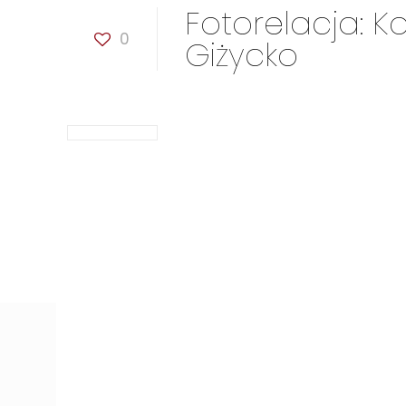
Fotorelacja: 
0
Giżycko
W
COS OPO Giżycko
trwa zgrupowanie Kadry Juniorów
jesiennych Młodzieżowych Igrzysk Olimpijskich w Sene
W Tajlandii wystartują: Szymon Gryszyn (50 kg), Mate
kadrą do Bangkoku polecą trenerzy: Dariusz Kochanows