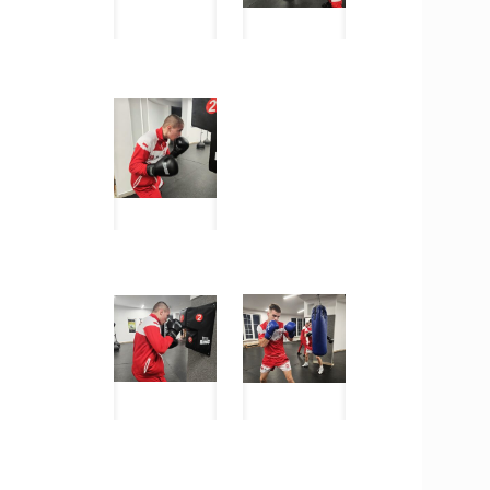
 Igrzysk
prezentantami