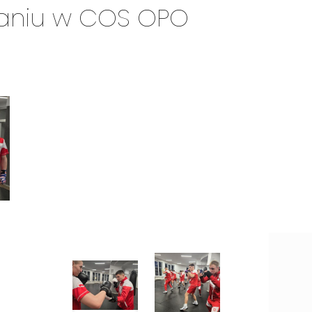
waniu w COS OPO
 do
ka (70 kg). Z