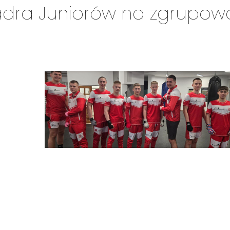
Kadra Juniorów na zgrupo
 przed turniejem U-19 Futures Cup w Bangkoku – kwalifikacjami
galu.
usz Adamski (55 kg), Borys Kaczmarek (65 kg) oraz Kewin Trukaw
ki oraz drugi trener Cezary Rzepnicki.