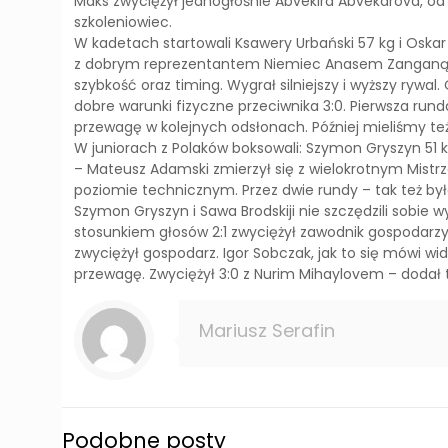
Maks zwyciężył jednogłośnie Abvekira Abvekarova, o
szkoleniowiec.
W kadetach startowali Ksawery Urbański 57 kg i Oska
z dobrym reprezentantem Niemiec Anasem Zanganą. Po p
szybkość oraz timing. Wygrał silniejszy i wyższy rywa
dobre warunki fizyczne przeciwnika 3:0. Pierwsza run
przewagę w kolejnych odsłonach. Później mieliśmy też 
W juniorach z Polaków boksowali: Szymon Gryszyn 51 kg
– Mateusz Adamski zmierzył się z wielokrotnym Mist
poziomie technicznym. Przez dwie rundy – tak też by
Szymon Gryszyn i Sawa Brodskiji nie szczędzili sobi
stosunkiem głosów 2:1 zwyciężył zawodnik gospodarzy. 
zwyciężył gospodarz. Igor Sobczak, jak to się mówi w
przewagę. Zwyciężył 3:0 z Nurim Mihaylovem – dodał 
Mariusz Serafin
Podobne posty