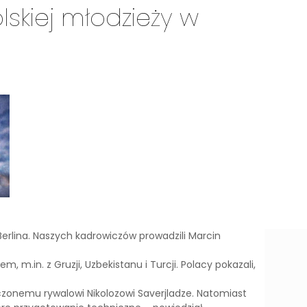
lskiej młodzieży w
erlina. Naszych kadrowiczów prowadzili Marcin
, m.in. z Gruzji, Uzbekistanu i Turcji. Polacy pokazali,
dczonemu rywalowi Nikolozowi Saverjladze. Natomiast