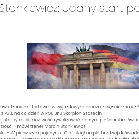
Stankiewicz: udany start po
 z powodzeniem startowali w wyjazdowym meczu z pięściarzami z B
 z PZB, na co dzień w PGE BKS Skorpion Szczecin.
j stolicy mieli możliwość rywalizować z całym pięściarskim światem
łość – mówi trener Marcin Stankiewicz.
ski. – W pierwszym pojedynku Olaf uległ na pkt bardziej doświa