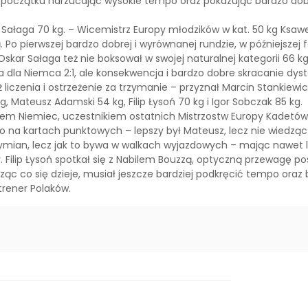
d początku narzucając wysokie tempo oraz pokazując bardzo do
r Sałaga 70 kg. – Wicemistrz Europy młodzików w kat. 50 kg Ksa
ierwszej bardzo dobrej i wyrównanej rundzie, w późniejszej faz
l. Oskar Sałaga też nie boksował w swojej naturalnej kategorii 
da dla Niemca 2:1, ale konsekwencja i bardzo dobre skracanie dys
liczenia i ostrzeżenie za trzymanie – przyznał Marcin Stankiewic
, Mateusz Adamski 54 kg, Filip Łysoń 70 kg i Igor Sobczak 85 kg.
rzem Niemiec, uczestnikiem ostatnich Mistrzostw Europy Kadet
ło na kartach punktowych – lepszy był Mateusz, lecz nie wiedzą
e wymian, lecz jak to bywa w walkach wyjazdowych – mając nawet 
Filip Łysoń spotkał się z Nabilem Bouzzą, optyczną przewagę pos
idząc co się dzieje, musiał jeszcze bardziej podkręcić tempo o
trener Polaków.