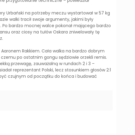
bre przygotowanie techniczne – powiedział
wery Urbański na potrzeby meczu wystartował w 57 kg
ie walki tracił swoje argumenty, jakimi były
66 kg. Po bardzo mocnej walce pokonał mającego bardzo
tansu oraz ciosy na tułów Oskara zniwelowały tę
z.
ów Aaronem Rakkiem. Cała walka na bardzo dobrym
c czemu po ostatnim gongu sędziowie orzekli remis.
lekką przewagę, zauważalną w rundach 2 i 3 –
iadał reprezentant Polski, lecz stosunkiem głosów 2:1
raz być czujnym od początku do końca i budować