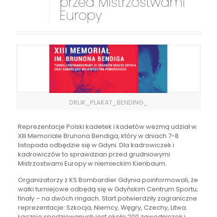
przed Mistrzostwami
Europy
DRUK_PLAKAT_BENDING_
Reprezentacje Polski kadetek i kadetów wezmą udział w
XIII Memoriale Brunona Bendiga, który w dniach 7-8
listopada odbędzie się w Gdyni. Dla kadrowiczek i
kadrowiczów to sprawdzian przed grudniowymi
Mistrzostwami Europy w niemieckim Kienbaum.
Organizatorzy z KS Bombardier Gdynia poinformowali, że
walki turniejowe odbędą się w Gdyńskim Centrum Sportu;
finały – na dwóch ringach. Start potwierdziły zagraniczne
reprezentacje: Szkocja, Niemcy, Węgry, Czechy, Litwa.
Łącznie spodziewanych jest około 200 zawodniczek i