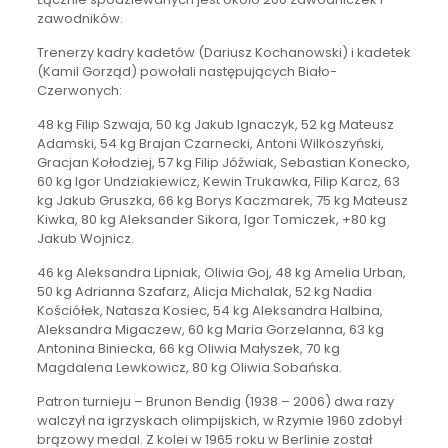
zawodników.
Trenerzy kadry kadetów (Dariusz Kochanowski) i kadetek
(Kamil Gorząd) powołali następujących Biało-
Czerwonych:
48 kg Filip Szwaja, 50 kg Jakub Ignaczyk, 52 kg Mateusz
Adamski, 54 kg Brajan Czarnecki, Antoni Wilkoszyński,
Gracjan Kołodziej, 57 kg Filip Jóźwiak, Sebastian Konecko,
60 kg Igor Undziakiewicz, Kewin Trukawka, Filip Karcz, 63
kg Jakub Gruszka, 66 kg Borys Kaczmarek, 75 kg Mateusz
Kiwka, 80 kg Aleksander Sikora, Igor Tomiczek, +80 kg
Jakub Wojnicz.
46 kg Aleksandra Lipniak, Oliwia Goj, 48 kg Amelia Urban,
50 kg Adrianna Szafarz, Alicja Michalak, 52 kg Nadia
Kościółek, Natasza Kosiec, 54 kg Aleksandra Halbina,
Aleksandra Migaczew, 60 kg Maria Gorzelanna, 63 kg
Antonina Biniecka, 66 kg Oliwia Małyszek, 70 kg
Magdalena Lewkowicz, 80 kg Oliwia Sobańska.
Patron turnieju – Brunon Bendig (1938 – 2006) dwa razy
walczył na igrzyskach olimpijskich, w Rzymie 1960 zdobył
brązowy medal. Z kolei w 1965 roku w Berlinie został