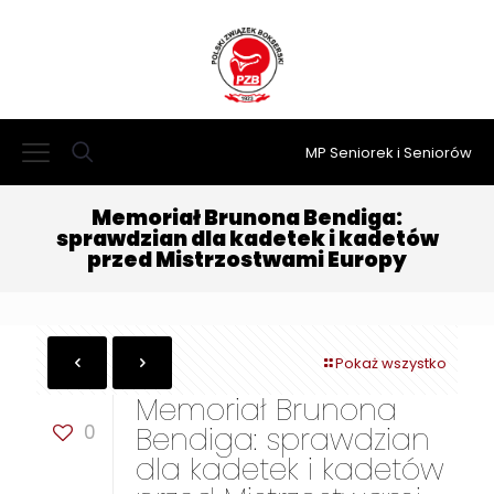
MP Seniorek i Seniorów
Memoriał Brunona Bendiga:
sprawdzian dla kadetek i kadetów
przed Mistrzostwami Europy
Pokaż wszystko
Memoriał Brunona
0
Bendiga: sprawdzian
dla kadetek i kadetów