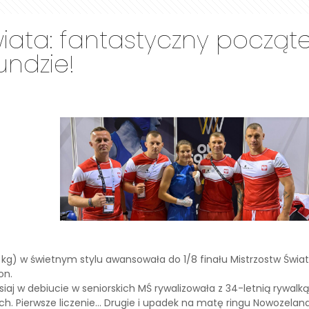
iata: fantastyczny początek
undzie!
5 kg) w świetnym stylu awansowała do 1/8 finału Mistrzostw Świ
on.
siaj w debiucie w seniorskich MŚ rywalizowała z 34-letnią rywalk
 Pierwsze liczenie… Drugie i upadek na matę ringu Nowozelandki…