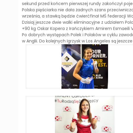
sekund przed końcem pierwszej rundy zakończył poje
Polska pięściarka nie dała żadnych szans przeciwniczc
września, a stawką będzie ćwierćfinał MŚ federacji Wo
Dzisiaj jeszcze dwie walki eliminacyjne z udziałem P
+90 kg Oskar Kopera z Irańczykiem Amirem Esmaeili
Po dobrych występach Polek i Polaków w cyklu zawod
w Anglii. Do kolejnych Igrzysk w Los Angeles są jeszcze 