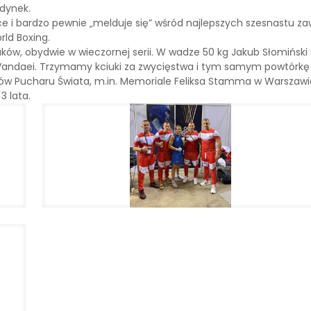
dynek.
e i bardzo pewnie „melduje się” wśród najlepszych szesnastu zaw
rld Boxing.
olaków, obydwie w wieczornej serii. W wadze 50 kg Jakub Słomiń
 Vandaei. Trzymamy kciuki za zwycięstwa i tym samym powtórkę
ów Pucharu Świata, m.in. Memoriale Feliksa Stamma w Warszawi
3 lata.