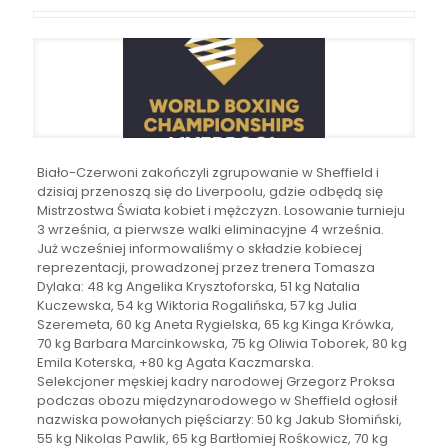
Biało-Czerwoni zakończyli zgrupowanie w Sheffield i
dzisiaj przenoszą się do Liverpoolu, gdzie odbędą się
Mistrzostwa Świata kobiet i mężczyzn. Losowanie turnieju
3 września, a pierwsze walki eliminacyjne 4 września.
Już wcześniej informowaliśmy o składzie kobiecej
reprezentacji, prowadzonej przez trenera Tomasza
Dylaka: 48 kg Angelika Krysztoforska, 51 kg Natalia
Kuczewska, 54 kg Wiktoria Rogalińska, 57 kg Julia
Szeremeta, 60 kg Aneta Rygielska, 65 kg Kinga Krówka,
70 kg Barbara Marcinkowska, 75 kg Oliwia Toborek, 80 kg
Emila Koterska, +80 kg Agata Kaczmarska.
Selekcjoner męskiej kadry narodowej Grzegorz Proksa
podczas obozu międzynarodowego w Sheffield ogłosił
nazwiska powołanych pięściarzy: 50 kg Jakub Słomiński,
55 kg Nikolas Pawlik, 65 kg Bartłomiej Rośkowicz, 70 kg