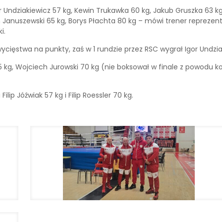
or Undziakiewicz 57 kg, Kewin Trukawka 60 kg, Jakub Gruszka 63 kg
an Januszewski 65 kg, Borys Płachta 80 kg – mówi trener reprezen
i.
cięstwa na punkty, zaś w 1 rundzie przez RSC wygrał Igor Undzia
55 kg, Wojciech Jurowski 70 kg (nie boksował w finale z powodu ko
lip Jóźwiak 57 kg i Filip Roessler 70 kg.