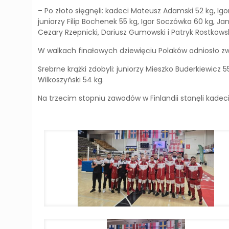
– Po złoto sięgnęli: kadeci Mateusz Adamski 52 kg, Ig
juniorzy Filip Bochenek 55 kg, Igor Soczówka 60 kg, J
Cezary Rzepnicki, Dariusz Gumowski i Patryk Rostkowsk
W walkach finałowych dziewięciu Polaków odniosło zwy
Srebrne krążki zdobyli: juniorzy Mieszko Buderkiewicz 
Wilkoszyński 54 kg.
Na trzecim stopniu zawodów w Finlandii stanęli kadeci Fi