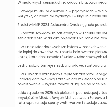
W niedawnych seniorskich zawodach, brązowa medalis
– Wydaje mi się, że o sukcesie w pojedynkach w Wa
wszystko, co może się wydarzyć i w ringu nic mnie nie 
Z kolei w MMP 2024 Aleksandra Cyrek sięgnęła po srebr
– Podczas zawodów młodzieżowych w Toruniu nie była
seniorskich MP. W drugim pojedynku nic mnie nie zas
– W finale Młodzieżowych MP byłam w zdecydowanie g
się lepiej do zawodów. W Toruniu boksowałam pierwszy
Cyrek, która debiutowała również w Młodzieżowych Mis
Jeśli chodzi o turnieje międzynarodowe, startowała 
– W Gliwicach walczyłam z reprezentantkami Senegalu i
Barbarą Marcinkowską startowałam w Kielcach na turn
rywalizowanie w wyższej wadze 70 kg. Ale na razie ni
Jakie są cele na 2025 rok pięściarki pochodzącej z J
zwyciężyć w Młodzieżowych Mistrzostwach Europy, a t
roku reprezentuję Sporty Walki Gostyń i studiuję zao