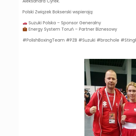
Aleksandra Cyrek.
Polski Związek Bokserski wspierają:
Suzuki Polska – Sponsor Generalny
Energy System Toruń – Partner Biznesowy
#PolishBoxingTeam #PZB #Suzuki #brachole #Sting