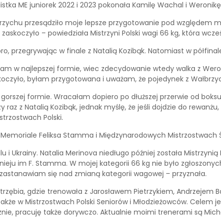
tka ME juniorek 2022 i 2023 pokonała Kamilę Wachal i Weronikę
łbrzychu przesądziło moje lepsze przygotowanie pod względem
zaskoczyło – powiedziała Mistrzyni Polski wagi 66 kg, która wcześ
o, przegrywając w finale z Natalią Kozibąk. Natomiast w półfina
m w najlepszej formie, wiec zdecydowanie wtedy walka z Weroni
koczyło, byłam przygotowana i uważam, że pojedynek z Wałbrzycha
orszej formie. Wracałam dopiero po dłuższej przerwie od boksu
 raz z Natalią Kozibąk, jednak myślę, że jeśli dojdzie do rewanż
trzostwach Polski.
w Memoriale Feliksa Stamma i Międzynarodowych Mistrzostwach Ś
 Ukrainy. Natalia Merinova niedługo później została Mistrzynią Eu
ieju im F. Stamma. W mojej kategorii 66 kg nie było zgłoszony
e zastanawiam się nad zmianą kategorii wagowej – przyznała.
astrzębia, gdzie trenowała z Jarosławem Pietrzykiem, Andrzejem
akże w Mistrzostwach Polski Seniorów i Młodzieżowców. Celem je
cznie, pracuję także dorywczo. Aktualnie moimi trenerami są Mi