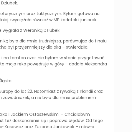
 Dziubek.
 motorycznym oraz taktycznym. Byłam gotowa na
niej zwyciężała również w MP kadetek i juniorek.
le wygrała z Weroniką Dziubek.
ką była dla mnie trudniejsza, porównując do finału
 był przyjemniejszy dla oka – stwierdziła.
 i na tamten czas nie byłam w stanie przygotować
u, to moja ręka powędruje w górę – dodała Aleksandra
ląska.
ropy do lat 22. Natomiast z rywalką z Irlandii oraz
ch zawodniczek, a nie było dla mnie problemem
 Bajko i Jackiem Ostaszewskim. – Chciałabym
st też doskonalenie się i poprawa błędów. Od tego
chał Kosowicz oraz Zuzanna Jankowiak – mówiła