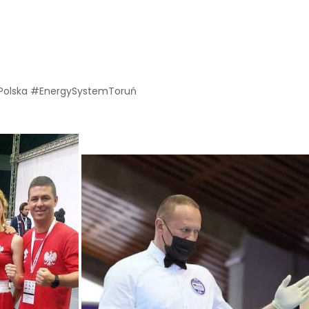
Polska #EnergySystemToruń