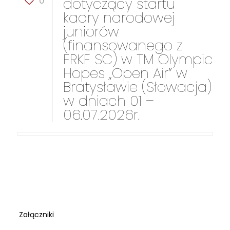
0
dotyczący startu
kadry narodowej
juniorów
(finansowanego z
FRKF SC) w TM Olympic
Hopes „Open Air” w
Bratysławie (Słowacja)
w dniach 01 –
06.07.2026r.
Załączniki