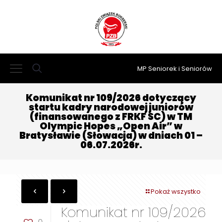
MP Seniorek i Seniorów
Komunikat nr 109/2026 dotyczący
startu kadry narodowej juniorów
(finansowanego z FRKF SC) w TM
Olympic Hopes „Open Air” w
Bratysławie (Słowacja) w dniach 01 –
06.07.2026r.
Pokaż wszystko
Komunikat nr 109/2026