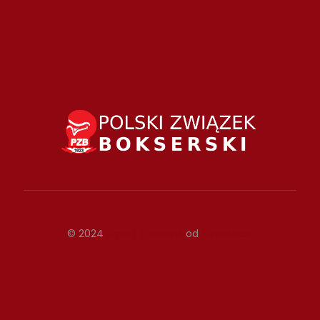
© 2024
Smart Systems
od
Smartside