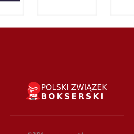
© 2024
Smart Systems
od
Smartside