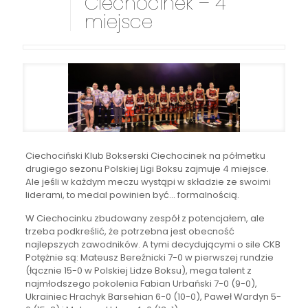
Ciechocinek – 4
miejsce
Ciechociński Klub Bokserski Ciechocinek na półmetku
drugiego sezonu Polskiej Ligi Boksu zajmuje 4 miejsce.
Ale jeśli w każdym meczu wystąpi w składzie ze swoimi
liderami, to medal powinien być… formalnością.
W Ciechocinku zbudowany zespół z potencjałem, ale
trzeba podkreślić, że potrzebna jest obecność
najlepszych zawodników. A tymi decydującymi o sile CKB
Potężnie są: Mateusz Bereźnicki 7-0 w pierwszej rundzie
(łącznie 15-0 w Polskiej Lidze Boksu), mega talent z
najmłodszego pokolenia Fabian Urbański 7-0 (9-0),
Ukrainiec Hrachyk Barsehian 6-0 (10-0), Paweł Wardyn 5-