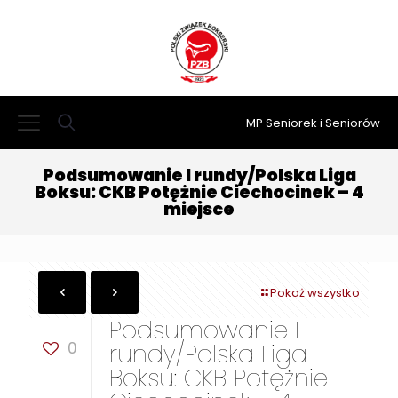
MP Seniorek i Seniorów
Podsumowanie I rundy/Polska Liga
Boksu: CKB Potężnie Ciechocinek – 4
miejsce
Pokaż wszystko
Podsumowanie I
0
rundy/Polska Liga
Boksu: CKB Potężnie