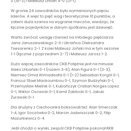
0 (15-3) i Mateusz Urban 4-0 (13-1).
W gronie 24 zawodników było wymienionych pięciu
liderów. A więc to pięć wag i teoretycznie 10 punktów, a
zatem duża szansa na wygranie meczów, wiedząc, że
łącznie pojedynków w danym spotkaniu jest dziewięć.
Warto zwrócić uwagę również na młodego pięściarza
Jana Januszewskiego 2-0 i Ukraińca Oleksandra
Tsesarenko 2-1. Z kolei Mateusz Joński ma w tym sezonie
1-1 (łącznie z poprzednim 2-7) i Mateusz Jarosz 1-2.
Dużo więcej zawodników CKB Potężnie jest na minusie:
Aleks Urbański 0-1 (razem 3-6), Alan Figura 0-1 (3-3),
Niemiec Omid Ahmadisafa 0-1 (1-2) Sebastian Korgól 0-1,
Francuz Stael Mackoumbou 0-1, Szymon Budzyński 0-1,
Przemysław Mielnik 0-1, Kubańczyk Cristian Norges Lopez
0-1, Wiktor Osowicki 0-1, Kamil Zabłocki 0-1, Jakub
Żurawski 0-1.
Dla drużyny z Ciechocinka boksowali też: Alan Smerczak
1-4, Igor Soczówka 0-2, Marcin Jadwiszczak 0-2, Filip
Mazurkiewicz 0-4.
Jeśli chodzi o wyniki, zespół CKB Potężnie pokonał RKB