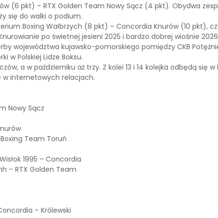
szów (6 pkt) – RTX Golden Team Nowy Sącz (4 pkt). Obydwa zespoły
y się do walki o podium.
rium Boxing Wałbrzych (8 pkt) – Concordia Knurów (10 pkt), czyli
Knurowianie po świetnej jesieni 2025 i bardzo dobrej wiośnie 202
eż derby województwa kujawsko-pomorskiego pomiędzy CKB Potęż
ki w Polskiej Lidze Boksu.
w, a w październiku aż trzy. Z kolei 13 i 14 kolejka odbędą się w
e w internetowych relacjach.
eam Nowy Sącz
Knurów
n Boxing Team Toruń
 Wisłok 1995 – Concordia
ushh – RTX Golden Team
oncordia – Królewski