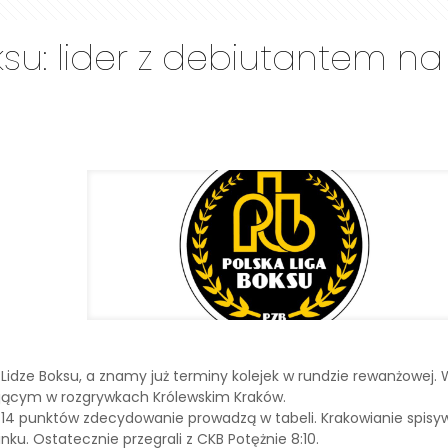
ksu: lider z debiutantem n
Lidze Boksu, a znamy już terminy kolejek w rundzie rewanżowej. W
tującym w rozgrywkach Królewskim Kraków.
14 punktów zdecydowanie prowadzą w tabeli. Krakowianie spisywal
u. Ostatecznie przegrali z CKB Potężnie 8:10.