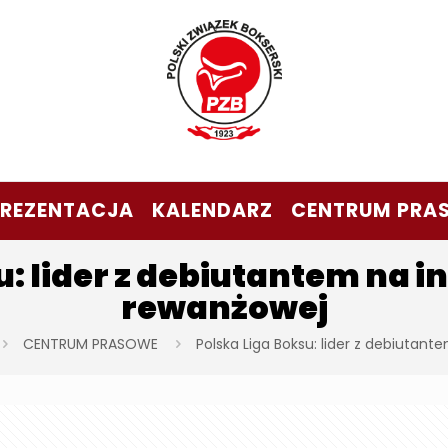
PREZENTACJA
KALENDARZ
CENTRUM PRA
u: lider z debiutantem na 
rewanżowej
CENTRUM PRASOWE
Polska Liga Boksu: lider z debiutan