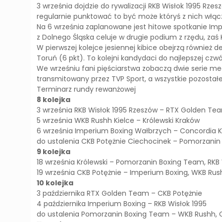
3 września dojdzie do rywalizacji RKB Wisłok 1995 Rze
regularnie punktować to być może któryś z nich włącz
Na 6 września zaplanowane jest hitowe spotkanie Impe
z Dolnego Śląska celuje w drugie podium z rzędu, zaś 
W pierwszej kolejce jesiennej kibice obejrzą równi
Toruń (6 pkt). To kolejni kandydaci do najlepszej czwór
We wrześniu fani pięściarstwa zobaczą dwie serie meczó
transmitowany przez TVP Sport, a wszystkie pozostał
Terminarz rundy rewanżowej
8 kolejka
3 września RKB Wisłok 1995 Rzeszów – RTX Golden T
5 września WKB Rushh Kielce – Królewski Kraków
6 września Imperium Boxing Wałbrzych – Concordia 
do ustalenia CKB Potężnie Ciechocinek – Pomorzani
9 kolejka
18 września Królewski – Pomorzanin Boxing Team, RKB
19 września CKB Potężnie – Imperium Boxing, WKB R
10 kolejka
3 października RTX Golden Team – CKB Potężnie
4 października Imperium Boxing – RKB Wisłok 1995
do ustalenia Pomorzanin Boxing Team – WKB Rushh, C