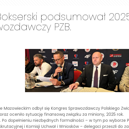
 Bokserski podsumował 2025 
wozdawczy PZB.
wie Mazowieckim odbył się Kongres Sprawozdawczy Polskiego Zwi
raz oceniło sytuację finansową związku za miniony, 2025 rok.
. Po dopełnieniu niezbędnych formalności – w tym po wyborze P
utacyjnej i Komisji Uchwał i Wniosków – delegaci przeszli do za