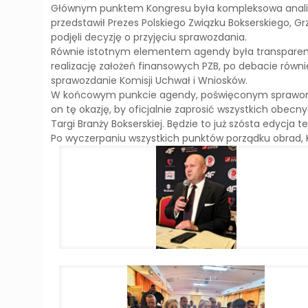
Głównym punktem Kongresu była kompleksowa analiza 
przedstawił Prezes Polskiego Związku Bokserskiego, G
podjęli decyzję o przyjęciu sprawozdania.
Równie istotnym elementem agendy była transparent
realizację założeń finansowych PZB, po debacie równ
sprawozdanie Komisji Uchwał i Wniosków.
W końcowym punkcie agendy, poświęconym sprawom r
on tę okazję, by oficjalnie zaprosić wszystkich obec
Targi Branży Bokserskiej. Będzie to już szósta edycja
Po wyczerpaniu wszystkich punktów porządku obrad, 