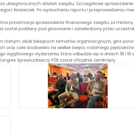
ubiegłorocznych działań związku. Szczegółowe sprawozdanie z 
rzegorz Nowaczek. Po wysłuchaniu raportu i przeprowadzeniu mer
na prezentacja sprawozdania finansowego związku za miniony 
ież został poddany pod głosowanie i zatwierdzony przez uczestn
óżnym, obok bieżących tematów organizacyjnych, głos ponown
nych oraz całe środowisko na wielkie święto rodzimego pięściar
 tego wyjątkowego wydarzenia, która odbędzie się w dniach 18 i 19
Kongres Sprawozdawczy PZB został oficjalnie zamknięty.