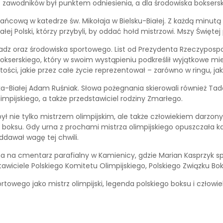
leń zawodników był punktem odniesienia, a dla środowiska bokse
ańcową w katedrze św. Mikołaja w Bielsku-Białej. Z każdą minutą
ej Polski, którzy przybyli, by oddać hołd mistrzowi. Mszy Święte
ładz oraz środowiska sportowego. List od Prezydenta Rzeczypospol
okserskiego, który w swoim wystąpieniu podkreślił wyjątkowe miej
ści, jakie przez całe życie reprezentował – zarówno w ringu, jak
-Białej Adam Ruśniak. Słowa pożegnania skierowali również Tadeusz
impijskiego, a także przedstawiciel rodziny Zmarłego.
był nie tylko mistrzem olimpijskim, ale także człowiekiem dar
o boksu. Gdy urna z prochami mistrza olimpijskiego opuszczała 
ddawał wagę tej chwili.
a na cmentarz parafialny w Kamienicy, gdzie Marian Kasprzyk sp
tawiciele Polskiego Komitetu Olimpijskiego, Polskiego Związku Boks
towego jako mistrz olimpijski, legenda polskiego boksu i człowi