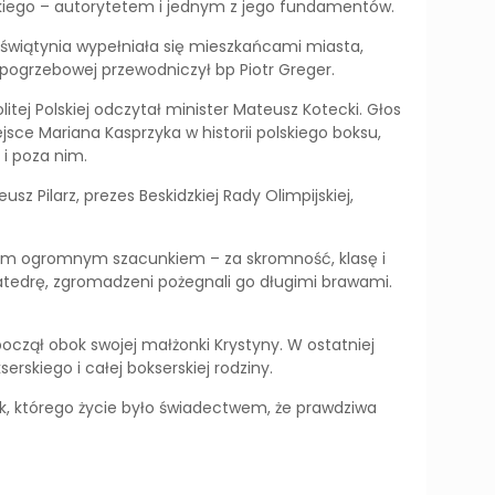
rskiego – autorytetem i jednym z jego fundamentów.
 świątynia wypełniała się mieszkańcami miasta,
j pogrzebowej przewodniczył bp Piotr Greger.
itej Polskiej odczytał minister Mateusz Kotecki. Głos
sce Mariana Kasprzyka w historii polskiego boksu,
 i poza nim.
 Pilarz, prezes Beskidzkiej Rady Olimpijskiej,
zonym ogromnym szacunkiem – za skromność, klasę i
katedrę, zgromadzeni pożegnali go długimi brawami.
oczął obok swojej małżonki Krystyny. W ostatniej
erskiego i całej bokserskiej rodziny.
ek, którego życie było świadectwem, że prawdziwa