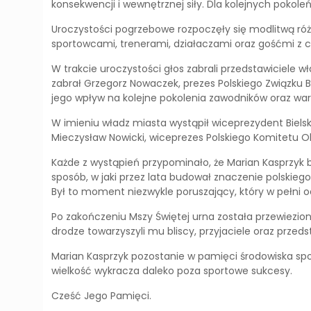
konsekwencji i wewnętrznej siły. Dla kolejnych poko
Uroczystości pogrzebowe rozpoczęły się modlitwą róż
sportowcami, trenerami, działaczami oraz gośćmi z cał
W trakcie uroczystości głos zabrali przedstawiciele w
zabrał Grzegorz Nowaczek, prezes Polskiego Związku B
jego wpływ na kolejne pokolenia zawodników oraz warto
W imieniu władz miasta wystąpił wiceprezydent Bielska
Mieczysław Nowicki, wiceprezes Polskiego Komitetu Ol
Każde z wystąpień przypominało, że Marian Kasprzyk 
sposób, w jaki przez lata budował znaczenie polskieg
Był to moment niezwykle poruszający, który w pełni o
Po zakończeniu Mszy Świętej urna została przewiezion
drodze towarzyszyli mu bliscy, przyjaciele oraz przeds
Marian Kasprzyk pozostanie w pamięci środowiska spor
wielkość wykracza daleko poza sportowe sukcesy.
Cześć Jego Pamięci.