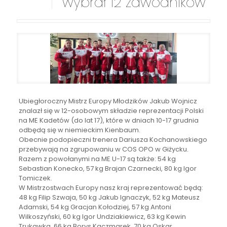
wybrał 12 zawodników
Ubiegłoroczny Mistrz Europy Młodzików Jakub Wojnicz
znalazł się w 12-osobowym składzie reprezentacji Polski
na ME Kadetów (do lat 17), które w dniach 10-17 grudnia
odbędą się w niemieckim Kienbaum.
Obecnie podopieczni trenera Dariusza Kochanowskiego
przebywają na zgrupowaniu w COS OPO w Giżycku.
Razem z powołanymi na ME U-17 są także: 54 kg
Sebastian Konecko, 57 kg Brajan Czarnecki, 80 kg Igor
Tomiczek.
W Mistrzostwach Europy nasz kraj reprezentować będą:
48 kg Filip Szwaja, 50 kg Jakub Ignaczyk, 52 kg Mateusz
Adamski, 54 kg Gracjan Kołodziej, 57 kg Antoni
Wilkoszyński, 60 kg Igor Undziakiewicz, 63 kg Kewin
Trukawka, 66 kg Borys Kaczmarek, 70 kg Oskar