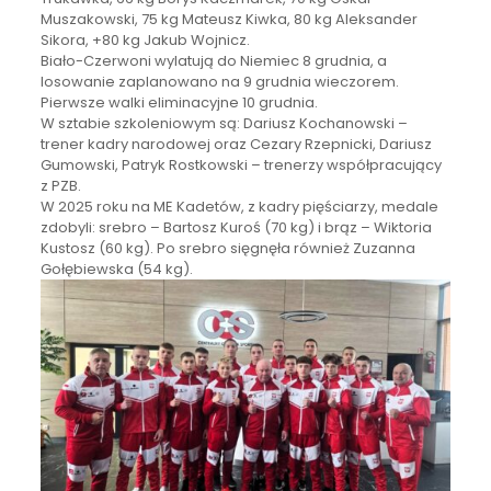
Muszakowski, 75 kg Mateusz Kiwka, 80 kg Aleksander
Sikora, +80 kg Jakub Wojnicz.
Biało-Czerwoni wylatują do Niemiec 8 grudnia, a
losowanie zaplanowano na 9 grudnia wieczorem.
Pierwsze walki eliminacyjne 10 grudnia.
W sztabie szkoleniowym są: Dariusz Kochanowski –
trener kadry narodowej oraz Cezary Rzepnicki, Dariusz
Gumowski, Patryk Rostkowski – trenerzy współpracujący
z PZB.
W 2025 roku na ME Kadetów, z kadry pięściarzy, medale
zdobyli: srebro – Bartosz Kuroś (70 kg) i brąz – Wiktoria
Kustosz (60 kg). Po srebro sięgnęła również Zuzanna
Gołębiewska (54 kg).