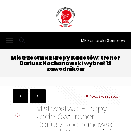
MP Seniorek i Seniorów
Mistrzostwa Europy Kadetów: trener
Dariusz Kochanowski wybrał 12
zawodników
Pokaż wszystko
Mistrzostwa Europy
1
Kadetów: trener
Dariusz Kochanowski