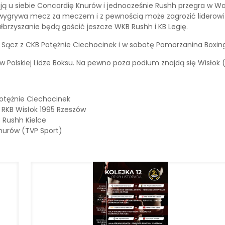
nają u siebie Concordię Knurów i jednocześnie Rushh przegra w W
wygrywa mecz za meczem i z pewnością może zagrozić liderowi w
brzyszanie będą gościć jeszcze WKB Rushh i KB Legię.
 Sącz z CKB Potężnie Ciechocinek i w sobotę Pomorzanina Boxin
 Polskiej Lidze Boksu. Na pewno poza podium znajdą się Wisłok (
Potężnie Ciechocinek
 RKB Wisłok 1995 Rzeszów
B Rushh Kielce
Knurów (TVP Sport)