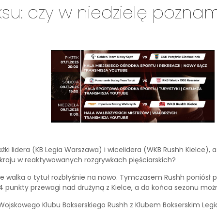
ksu: czy w niedzielę poznam
porażki lidera (KB Legia Warszawa) i wicelidera (WKB Rushh Kielce)
a kraju w reaktywowanych rozgrywkach pięściarskich?
że walka o tytuł rozbłyśnie na nowo. Tymczasem Rushh poniósł po
 punkty przewagi nad drużyną z Kielce, a do końca sezonu moż
ojskowego Klubu Bokserskiego Rushh z Klubem Bokserskim Legia 