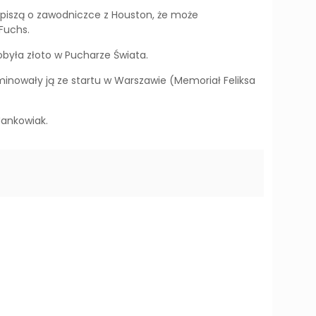
e piszą o zawodniczce z Houston, że może
 Fuchs.
zdobyła złoto w Pucharze Świata.
minowały ją ze startu w Warszawie (Memoriał Feliksa
Jankowiak.