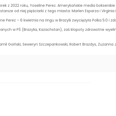
niorek z 2022 roku, Yoseline Perez. Amerykańskie media bokserski
 starsze od niej pięściarki z tego miasta: Marlen Esparza i Virginia
ine Perez – 6 kwietnia na ringu w Brazylii zwyciężyła Polka 5:0 i 
anych w PŚ (Brazylia, Kazachstan), zaś kłopoty zdrowotne wyeli
amil Goiński, Seweryn Szczepankowski, Robert Brazdys, Zuzanna 