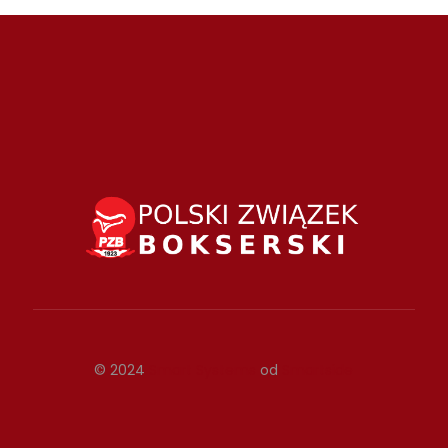
© 2024
Smart Systems
od
Smartside