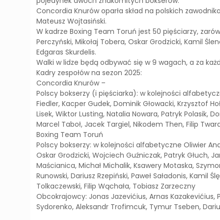
pojedynek dwóch znakomitych bokserów.
Concordia Knurów oparła skład na polskich zawodnika
Mateusz Wojtasiński.
W kadrze Boxing Team Toruń jest 50 pięściarzy, zarówno
Perczyński, Mikołaj Tobera, Oskar Grodzicki, Kamil Śl
Edgaras Skurdelis.
Walki w lidze będą odbywać się w 9 wagach, a za ka
Kadry zespołów na sezon 2025:
Concordia Knurów –
Polscy bokserzy (i pięściarka): w kolejności alfabetyc
Fiedler, Kacper Gudek, Dominik Głowacki, Krzysztof Ho
Lisek, Wiktor Lusting, Natalia Nowara, Patryk Polasik,
Marcel Taboł, Jacek Targiel, Nikodem Then, Filip Twar
Boxing Team Toruń
Polscy bokserzy: w kolejności alfabetyczne Oliwier And
Oskar Grodzicki, Wojciech Guźniczak, Patryk Głuch, Ja
Maścianica, Michał Michalik, Ksawery Motaska, Szymon 
Runowski, Dariusz Rzepiński, Paweł Saładonis, Kamil Ś
Tolkaczewski, Filip Wąchała, Tobiasz Zarzeczny
Obcokrajowcy: Jonas Jazevićius, Arnas Kazakevićius, P
Sydorenko, Aleksandr Trofimcuk, Tymur Tseben, Dariu