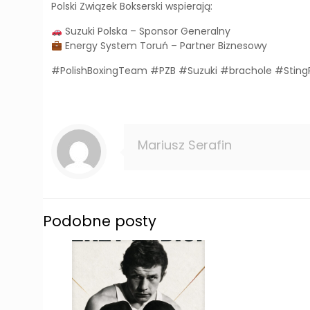
Polski Związek Bokserski wspierają:
Suzuki Polska – Sponsor Generalny
Energy System Toruń – Partner Biznesowy
#PolishBoxingTeam #PZB #Suzuki #brachole #Sting
Mariusz Serafin
Podobne posty