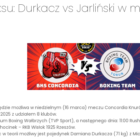
ksu: Durkacz vs Jarliński w
będzie możliwa w niedzielnym (16 marca) meczu Concordia Knurów
 2025 z udziałem 8 klubów.
ium Boxing Wałbrzych (TVP Sport), a następnego dnia: 11:00 Rus
hocinek – RKB Wisłok 1925 Rzeszów.
w teorii możliwy jest pojedynek Damiana Durkacza (71 kg) z Mich