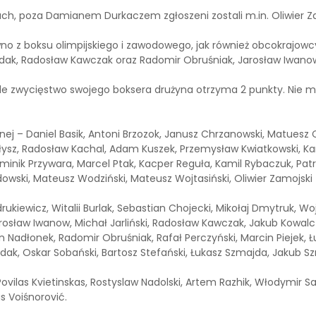
ch, poza Damianem Durkaczem zgłoszeni zostali m.in. Oliwier Zam
 z boksu olimpijskiego i zawodowego, jak również obcokrajowcy. W 
endak, Radosław Kawczak oraz Radomir Obruśniak, Jarosław Iwanow
żde zwycięstwo swojego boksera drużyna otrzyma 2 punkty. Nie 
znej – Daniel Basik, Antoni Brzozok, Janusz Chrzanowski, Matuesz
łysz, Radosław Kachal, Adam Kuszek, Przemysław Kwiatkowski, Kami
 Dominik Przywara, Marcel Ptak, Kacper Reguła, Kamil Rybaczuk, Pat
dowski, Mateusz Wodziński, Mateusz Wojtasiński, Oliwier Zamojski
rukiewicz, Witalii Burlak, Sebastian Chojecki, Mikołaj Dmytruk, Wo
rosław Iwanow, Michał Jarliński, Radosław Kawczak, Jakub Kowalcz
Nadłonek, Radomir Obruśniak, Rafał Perczyński, Marcin Piejek, Ł
lędak, Oskar Sobański, Bartosz Stefański, Łukasz Szmajda, Jakub 
ovilas Kvietinskas, Rostyslaw Nadolski, Artem Razhik, Włodymir S
s Voiśnorović.