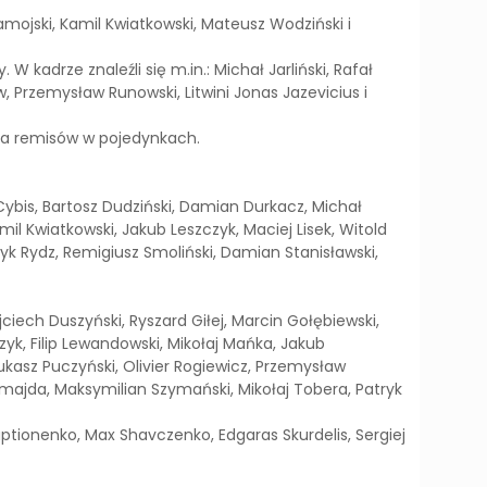
ojski, Kamil Kwiatkowski, Mateusz Wodziński i
kadrze znaleźli się m.in.: Michał Jarliński, Rafał
, Przemysław Runowski, Litwini Jonas Jazevicius i
ma remisów w pojedynkach.
 Cybis, Bartosz Dudziński, Damian Durkacz, Michał
l Kwiatkowski, Jakub Leszczyk, Maciej Lisek, Witold
ryk Rydz, Remigiusz Smoliński, Damian Stanisławski,
jciech Duszyński, Ryszard Giłej, Marcin Gołębiewski,
yk, Filip Lewandowski, Mikołaj Mańka, Jakub
ukasz Puczyński, Olivier Rogiewicz, Przemysław
Szmajda, Maksymilian Szymański, Mikołaj Tobera, Patryk
aptionenko, Max Shavczenko, Edgaras Skurdelis, Sergiej