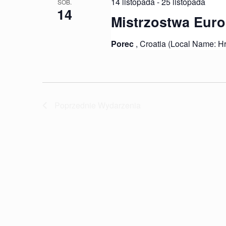
14 listopada
-
25 listopada
SOB.
14
Mistrzostwa Eur
Porec
, Croatia (Local Name: H
Poprzednie
Wydarzenia