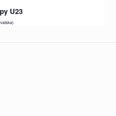
opy U23
rvatska)